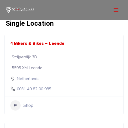
Skip
to
Mai
content
Single Location
Men
4 Bikers & Bikes – Leende
Strijperdijk 3D
5595 XM Leende
Netherlands
0031 40 82 00 985
Shop